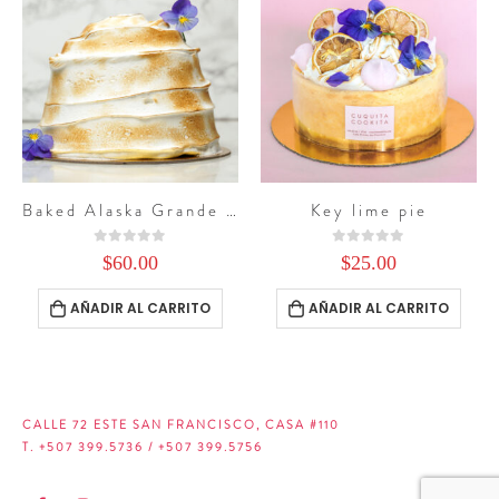
de de Lujo
Key lime pie
Flourless chocolate cake
0
out of 5
0
out of 5
$
25.00
$
50.00
–
$
60.00
Este producto tiene múltiples variantes. Las opcio
AÑADIR AL CARRITO
SELECCIONAR OPCIONES
CALLE 72 ESTE SAN FRANCISCO, CASA #110
T. +507 399.5736 / +507 399.5756