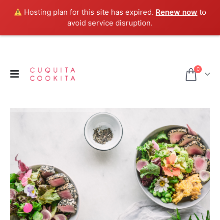
Hosting plan for this site has expired.
Renew now
to
avoid service disruption.
0