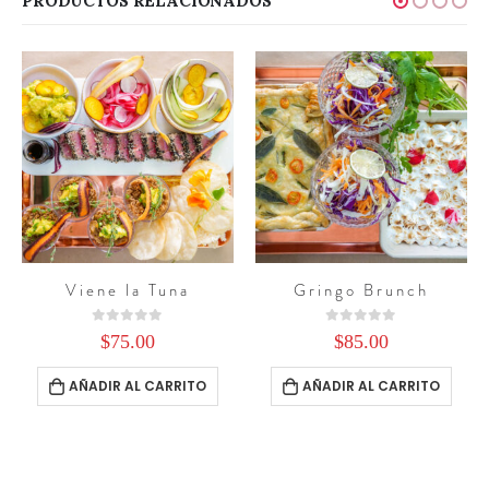
PRODUCTOS RELACIONADOS
Gringo Brunch
Papá Mío
0
out of 5
0
out of 5
$
85.00
$
75.00
TO
AÑADIR AL CARRITO
AÑADIR AL CARRITO