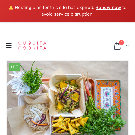
Hosting plan for this site has expired.
Renew now
to
avoid service disruption.
0
HOT