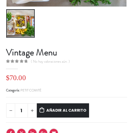
Vintage Menu
( No hay valoraciones aún. )
0
out of 5
$
70.00
Categoría:
PETIT COMITÉ
AÑADIR AL CARRITO