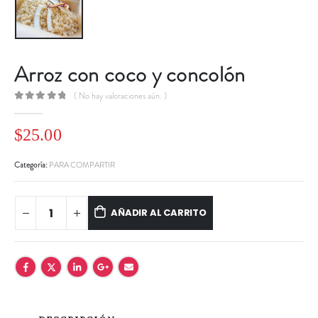
Arroz con coco y concolón
( No hay valoraciones aún. )
0
out of 5
$
25.00
Categoría:
PARA COMPARTIR
AÑADIR AL CARRITO